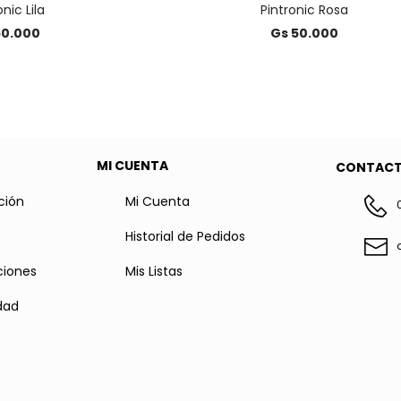
onic Lila
Pintronic Rosa
50.000
Gs 50.000
MI CUENTA
CONTAC
ción
Mi Cuenta
Historial de Pedidos
ciones
Mis Listas
idad