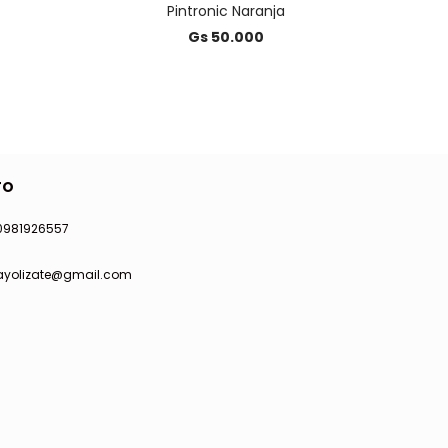
Pintronic Naranja
Gs 50.000
TO
0981926557
ayolizate@gmail.com