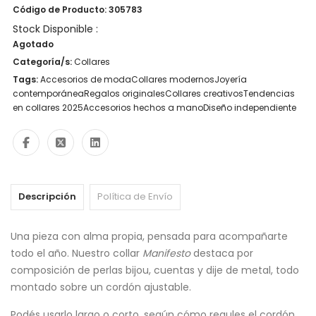
Código de Producto: 305783
Stock Disponible :
Agotado
Categoría/s:
Collares
Tags:
Accesorios de modaCollares modernosJoyería
contemporáneaRegalos originalesCollares creativosTendencias
en collares 2025Accesorios hechos a manoDiseño independiente
Descripción
Política de Envío
Una pieza con alma propia, pensada para acompañarte
todo el año. Nuestro collar
Manifesto
destaca por
composición de perlas bijou, cuentas y dije de metal, todo
montado sobre un cordón ajustable.
Podés usarlo largo o corto, según cómo regules el cordón.