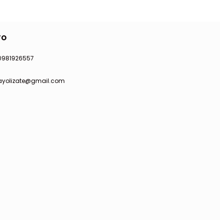
TO
0981926557
ayolizate@gmail.com