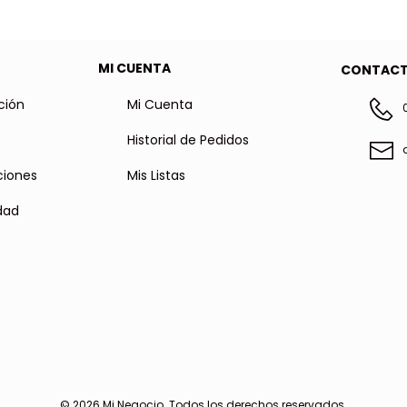
MI CUENTA
CONTAC
ción
Mi Cuenta
Historial de Pedidos
ciones
Mis Listas
idad
© 2026
Mi Negocio
. Todos los derechos reservados.