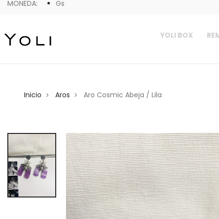
MONEDA:
Gs
YOLI BOX
REM
Inicio
Aros
Aro Cosmic Abeja / Lila
>
>