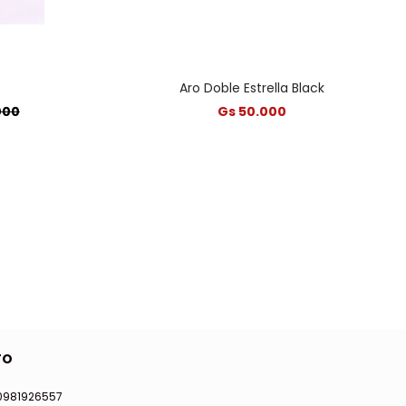
Aro Doble Estrella Black
000
Gs 50.000
TO
0981926557