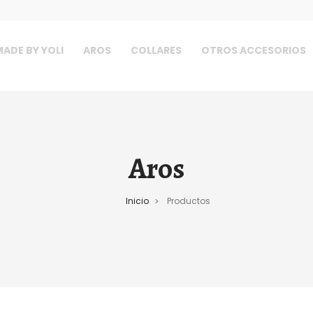
ADE BY YOLI
AROS
COLLARES
OTROS ACCESORIOS
Aros
Inicio
Productos
>