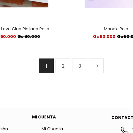
f Love Club Pintado Rosa
Maneki Rojo
 50.000
Gs 60.000
Gs 50.000
Gs 60.
1
2
3
MI CUENTA
CONTAC
ción
Mi Cuenta